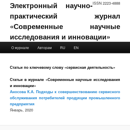
Электронный научно-
ISSN 2223-4888
практический журнал
«Современные научные
исследования и инновации»
Main menu
О журнале
Авторам
RU
EN
Skip to primary content
Skip to secondary content
Статьи по ключевому слову «сервисная деятельность»
Статьи в журнале «Современные научные исследования
и инновации»
Аносова К.А. Подходы к совершенствованию сервисного
обслуживания потребителей продукции промышленного
предприятия
Январь, 2020