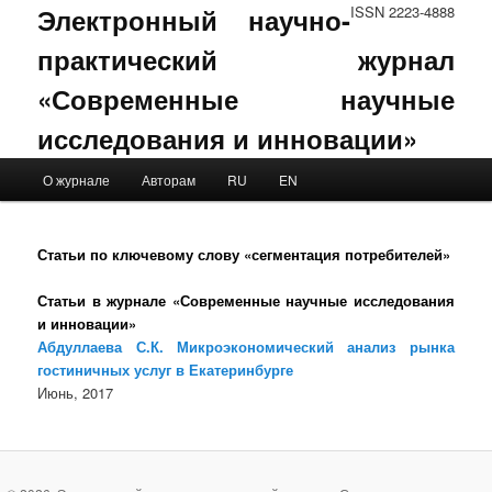
Электронный научно-
ISSN 2223-4888
практический журнал
«Современные научные
исследования и инновации»
Main menu
О журнале
Авторам
RU
EN
Skip to primary content
Skip to secondary content
Статьи по ключевому слову «сегментация потребителей»
Статьи в журнале «Современные научные исследования
и инновации»
Абдуллаева С.К. Микроэкономический анализ рынка
гостиничных услуг в Екатеринбурге
Июнь, 2017