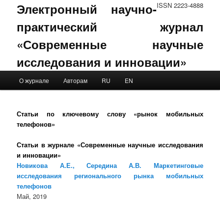
Электронный научно-
ISSN 2223-4888
практический журнал
«Современные научные
исследования и инновации»
Main menu
О журнале
Авторам
RU
EN
Skip to primary content
Skip to secondary content
Статьи по ключевому слову «рынок мобильных
телефонов»
Статьи в журнале «Современные научные исследования
и инновации»
Новикова А.Е., Середина А.В. Маркетинговые
исследования регионального рынка мобильных
телефонов
Май, 2019