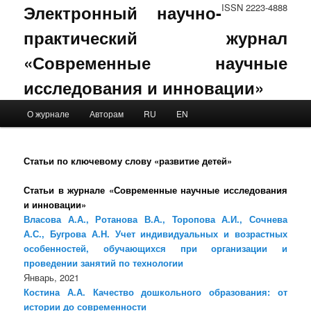
Электронный научно-
ISSN 2223-4888
практический журнал
«Современные научные
исследования и инновации»
Main menu
О журнале
Авторам
RU
EN
Skip to primary content
Skip to secondary content
Статьи по ключевому слову «развитие детей»
Статьи в журнале «Современные научные исследования
и инновации»
Власова А.А., Ротанова В.А., Торопова А.И., Сочнева
А.С., Бугрова А.Н. Учет индивидуальных и возрастных
особенностей, обучающихся при организации и
проведении занятий по технологии
Январь, 2021
Костина А.А. Качество дошкольного образования: от
истории до современности