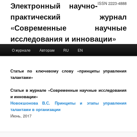
Электронный научно-
ISSN 2223-4888
практический журнал
«Современные научные
исследования и инновации»
Main menu
О журнале
Авторам
RU
EN
Skip to primary content
Skip to secondary content
Статьи по ключевому слову «принципы управления
талантами»
Статьи в журнале «Современные научные исследования
и инновации»
Новокшонова В.С. Принципы и этапы управления
талантами в организации
Июнь, 2017