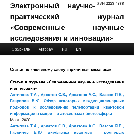
Электронный научно-
ISSN 2223-4888
практический журнал
«Современные научные
исследования и инновации»
Main menu
О журнале
Авторам
RU
EN
Skip to primary content
Skip to secondary content
Статьи по ключевому слову «причинная механика»
Статьи в журнале «Современные научные исследования
и инновации»
Антипова Т.А., Ардатов С.В., Ардатова А.С., Власов Я.В.,
Гаврилов В.Ю. Обзор некоторых междисциплинарных
подходов к исследованию телепортации квантовой
информации в макро – и экосистемах биогеосферы
Март, 2020
Антипова Т.А., Ардатов С.В., Ардатова А.С., Власов Я.В.,
Гаврилов В.Ю. Биофизика квантово – волновых