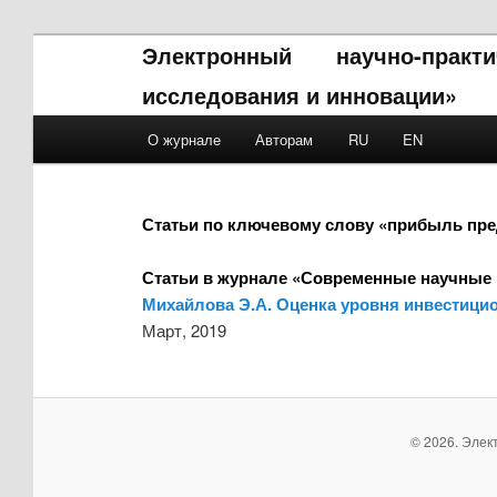
Электронный научно-прак
исследования и инновации»
Main menu
О журнале
Авторам
RU
EN
Skip to primary content
Skip to secondary content
Статьи по ключевому слову «прибыль пр
Статьи в журнале «Современные научные 
Михайлова Э.А. Оценка уровня инвестицио
Март, 2019
© 2026. Элек