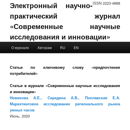
Электронный научно-
ISSN 2223-4888
практический журнал
«Современные научные
исследования и инновации»
Main menu
О журнале
Авторам
RU
EN
Skip to primary content
Skip to secondary content
Статьи по ключевому слову «предпочтения
потребителей»
Статьи в журнале «Современные научные исследования
и инновации»
Новикова А.Е., Середина А.В., Поплавская Е.А.
Маркетинговое исследование регионального рынка
умных часов
Июнь, 2020