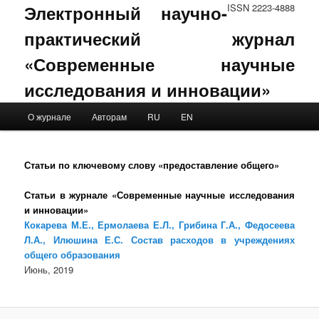
Электронный научно-
ISSN 2223-4888
практический журнал
«Современные научные
исследования и инновации»
Main menu
О журнале
Авторам
RU
EN
Skip to primary content
Skip to secondary content
Статьи по ключевому слову «предоставление общего»
Статьи в журнале «Современные научные исследования
и инновации»
Кокарева М.Е., Ермолаева Е.Л., Грибина Г.А., Федосеева
Л.А., Илюшина Е.С. Состав расходов в учреждениях
общего образования
Июнь, 2019