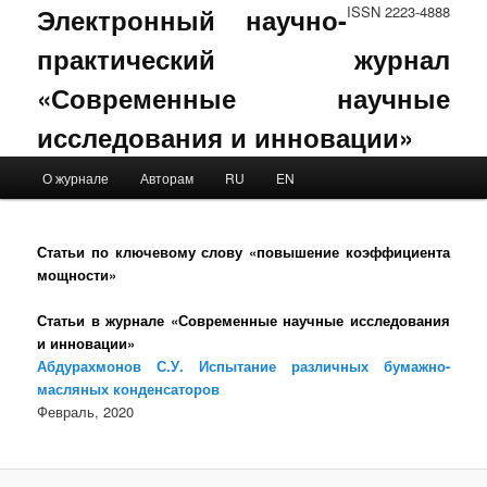
Электронный научно-
ISSN 2223-4888
практический журнал
«Современные научные
исследования и инновации»
Main menu
О журнале
Авторам
RU
EN
Skip to primary content
Skip to secondary content
Статьи по ключевому слову «повышение коэффициента
мощности»
Статьи в журнале «Современные научные исследования
и инновации»
Абдурахмонов С.У. Испытание различных бумажно-
масляных конденсаторов
Февраль, 2020