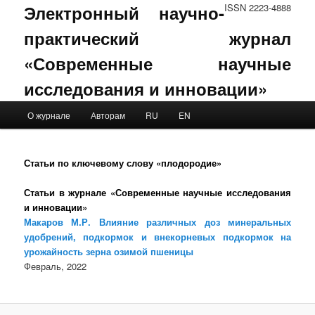
Электронный научно-
ISSN 2223-4888
практический журнал
«Современные научные
исследования и инновации»
Main menu
О журнале
Авторам
RU
EN
Skip to primary content
Skip to secondary content
Статьи по ключевому слову «плодородие»
Статьи в журнале «Современные научные исследования
и инновации»
Макаров М.Р. Влияние различных доз минеральных
удобрений, подкормок и внекорневых подкормок на
урожайность зерна озимой пшеницы
Февраль, 2022