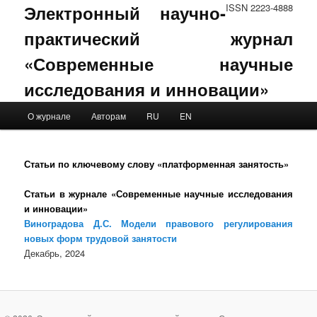
Электронный научно-
ISSN 2223-4888
практический журнал
«Современные научные
исследования и инновации»
Main menu
О журнале
Авторам
RU
EN
Skip to primary content
Skip to secondary content
Статьи по ключевому слову «платформенная занятость»
Статьи в журнале «Современные научные исследования
и инновации»
Виноградова Д.С. Модели правового регулирования
новых форм трудовой занятости
Декабрь, 2024