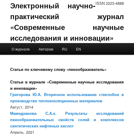
Электронный научно-
ISSN 2223-4888
практический журнал
«Современные научные
исследования и инновации»
Main menu
О журнале
Авторам
RU
EN
Skip to primary content
Skip to secondary content
Статьи по ключевому слову «пенообразователь»
Статьи в журнале «Современные научные исследования
и инновации»
Григорова Ю.А. Вторичное использование стеклобоя в
производстве теплоизоляционных материалов
Август, 2014
Мамедханова С.А.к. Результаты исследований
пенообразовательных свойств солей и комплексов
синтетических нефтяных кислот
Апрель, 2021