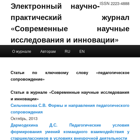
Электронный научно-
ISSN 2223-4888
практический журнал
«Современные научные
исследования и инновации»
Main menu
О журнале
Авторам
RU
EN
Skip to primary content
Skip to secondary content
Статьи по ключевому слову «педагогическое
сопровождение»
Статьи в журнале «Современные научные исследования
и инновации»
Сильченкова С.В. Формы и направления педагогического
сопровождения
Октябрь, 2013
Дармодехина Д.С. Педагогические условия
формирования умений командного взаимодействия у
старшеклассников в условиях внеурочной деятельности