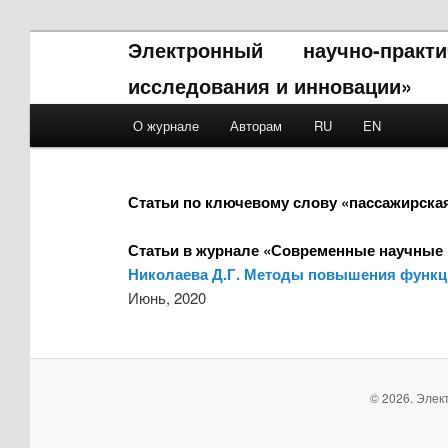
Электронный научно-прак
исследования и инновации»
Main menu
О журнале
Авторам
RU
EN
Skip to primary content
Skip to secondary content
Статьи по ключевому слову «пассажирска
Статьи в журнале «Современные научные 
Николаева Д.Г. Методы повышения функц
Июнь, 2020
© 2026. Элек