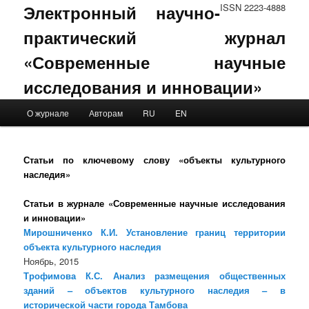
Электронный научно-
ISSN 2223-4888
практический журнал
«Современные научные
исследования и инновации»
Main menu
О журнале
Авторам
RU
EN
Skip to primary content
Skip to secondary content
Статьи по ключевому слову «объекты культурного
наследия»
Статьи в журнале «Современные научные исследования
и инновации»
Мирошниченко К.И. Установление границ территории
объекта культурного наследия
Ноябрь, 2015
Трофимова К.С. Анализ размещения общественных
зданий – объектов культурного наследия – в
исторической части города Тамбова