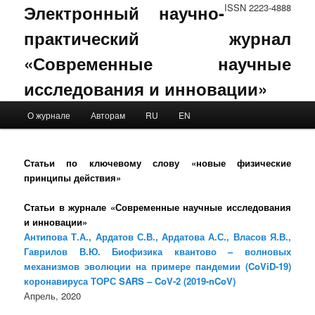
Электронный научно-
ISSN 2223-4888
практический журнал
«Современные научные
исследования и инновации»
Main menu
О журнале
Авторам
RU
EN
Skip to primary content
Skip to secondary content
Статьи по ключевому слову «новые физические
принципы действия»
Статьи в журнале «Современные научные исследования
и инновации»
Антипова Т.А., Ардатов С.В., Ардатова А.С., Власов Я.В.,
Гаврилов В.Ю. Биофизика квантово – волновых
механизмов эволюции на примере пандемии (CoViD-19)
коронавируса ТОРС SARS – CoV-2 (2019-nCoV)
Апрель, 2020