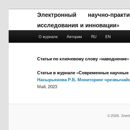
Электронный научно-прак
исследования и инновации»
Main menu
О журнале
Авторам
RU
EN
Skip to primary content
Skip to secondary content
Статьи по ключевому слову «наводнение»
Статьи в журнале «Современные научные 
Насырьянова Р.Б. Мониторинг чрезвычайн
Май, 2023
© 2026. Элек