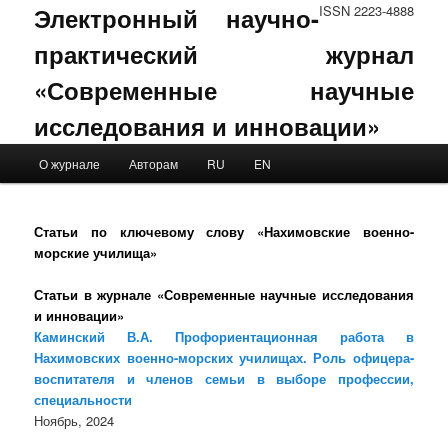
Электронный научно-
ISSN 2223-4888
практический журнал
«Современные научные
исследования и инновации»
Main menu
О журнале
Авторам
RU
EN
Skip to primary content
Skip to secondary content
Статьи по ключевому слову «Нахимовские военно-
морские училища»
Статьи в журнале «Современные научные исследования
и инновации»
Каминский В.А. Профориентационная работа в
Нахимовских военно-морских училищах. Роль офицера-
воспитателя и членов семьи в выборе профессии,
специальности
Ноябрь, 2024