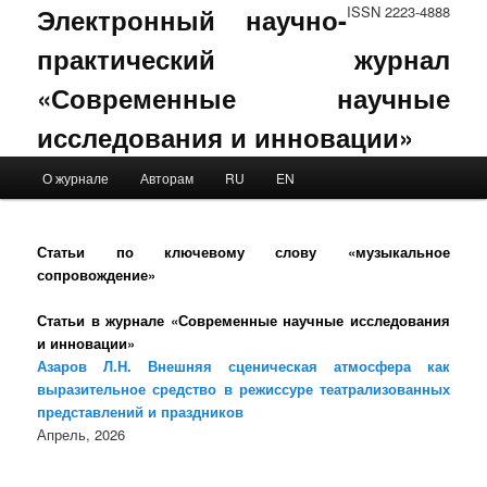
Электронный научно-
ISSN 2223-4888
практический журнал
«Современные научные
исследования и инновации»
Main menu
О журнале
Авторам
RU
EN
Skip to primary content
Skip to secondary content
Статьи по ключевому слову «музыкальное
сопровождение»
Статьи в журнале «Современные научные исследования
и инновации»
Азаров Л.Н. Внешняя сценическая атмосфера как
выразительное средство в режиссуре театрализованных
представлений и праздников
Апрель, 2026