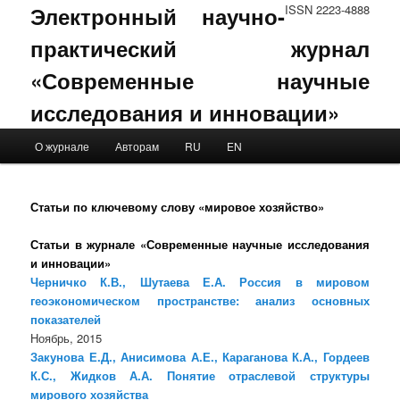
Электронный научно-
ISSN 2223-4888
практический журнал
«Современные научные
исследования и инновации»
Main menu
О журнале
Авторам
RU
EN
Skip to primary content
Skip to secondary content
Статьи по ключевому слову «мировое хозяйство»
Статьи в журнале «Современные научные исследования
и инновации»
Черничко К.В., Шутаева Е.А. Россия в мировом
геоэкономическом пространстве: анализ основных
показателей
Ноябрь, 2015
Закунова Е.Д., Анисимова А.Е., Караганова К.А., Гордеев
К.С., Жидков А.А. Понятие отраслевой структуры
мирового хозяйства