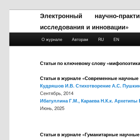
Электронный научно-прак
исследования и инновации»
Main menu
О журнале
Авторам
RU
EN
Skip to primary content
Skip to secondary content
Статьи по ключевому слову «мифопоэтик
Статьи в журнале «Современные научные 
Кудряшов И.В. Стихотворение А.С. Пушкина
Сентябрь, 2014
Ибатуллина Г.М., Караева Н.К.к. Архетипы
Июнь, 2025
Статьи в журнале «Гуманитарные научные