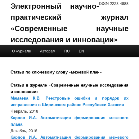
Электронный научно-
ISSN 2223-4888
практический журнал
«Современные научные
исследования и инновации»
Main menu
О журнале
Авторам
RU
EN
Skip to primary content
Skip to secondary content
Статьи по ключевому слову «межевой план»
Статьи в журнале «Современные научные исследования
и инновации»
Мамаева К.В. Реестровые ошибки и порядок их
исправления в Ширинском районе Республики Хакасия
Февраль, 2018
Карпов И.А. Автоматизация формирования межевого
плана
Декабрь, 2018
Карпов И.А. Автоматизация формирования межевого