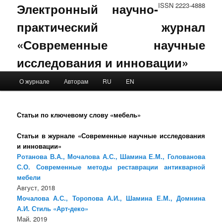
Электронный научно-
ISSN 2223-4888
практический журнал
«Современные научные
исследования и инновации»
Main menu
О журнале
Авторам
RU
EN
Skip to primary content
Skip to secondary content
Статьи по ключевому слову «мебель»
Статьи в журнале «Современные научные исследования
и инновации»
Ротанова В.А., Мочалова А.С., Шамина Е.М., Голованова
С.О. Современные методы реставрации антикварной
мебели
Август, 2018
Мочалова А.С., Торопова А.И., Шамина Е.М., Домнина
А.И. Стиль «Арт-деко»
Май, 2019