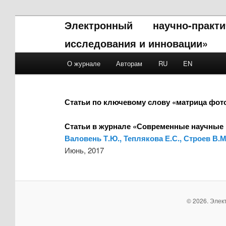
Электронный научно-прак
исследования и инновации»
Main menu
О журнале
Авторам
RU
EN
Skip to primary content
Skip to secondary content
Статьи по ключевому слову «матрица фот
Статьи в журнале «Современные научные 
Валовень Т.Ю., Теплякова Е.С., Строев В
Июнь, 2017
© 2026. Элек