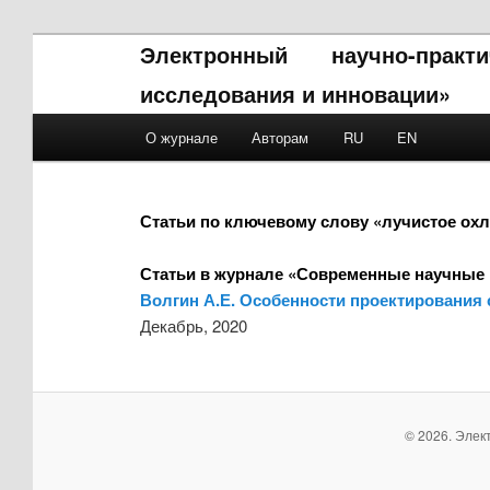
Электронный научно-прак
исследования и инновации»
Main menu
О журнале
Авторам
RU
EN
Skip to primary content
Skip to secondary content
Статьи по ключевому слову «лучистое ох
Статьи в журнале «Современные научные 
Волгин А.Е. Особенности проектирования 
Декабрь, 2020
© 2026. Элек