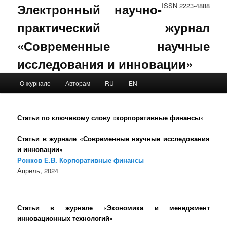
Электронный научно-
ISSN 2223-4888
практический журнал
«Современные научные
исследования и инновации»
Main menu
О журнале
Авторам
RU
EN
Skip to primary content
Skip to secondary content
Статьи по ключевому слову «корпоративные финансы»
Статьи в журнале «Современные научные исследования
и инновации»
Рожков Е.В. Корпоративные финансы
Апрель, 2024
Статьи в журнале «Экономика и менеджмент
инновационных технологий»