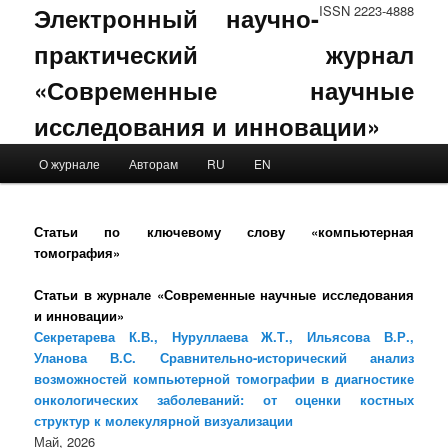
Электронный научно-
ISSN 2223-4888
практический журнал
«Современные научные
исследования и инновации»
Main menu
О журнале
Авторам
RU
EN
Skip to primary content
Skip to secondary content
Статьи по ключевому слову «компьютерная
томография»
Статьи в журнале «Современные научные исследования
и инновации»
Секретарева К.В., Нуруллаева Ж.Т., Ильясова В.Р.,
Уланова В.С. Сравнительно-исторический анализ
возможностей компьютерной томографии в диагностике
онкологических заболеваний: от оценки костных
структур к молекулярной визуализации
Май, 2026