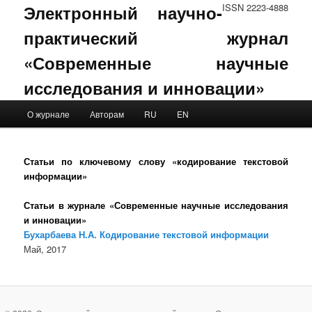
Электронный научно-
ISSN 2223-4888
практический журнал
«Современные научные
исследования и инновации»
Main menu
О журнале
Авторам
RU
EN
Skip to primary content
Skip to secondary content
Статьи по ключевому слову «кодирование текстовой
информации»
Статьи в журнале «Современные научные исследования
и инновации»
Бухарбаева Н.А. Кодирование текстовой информации
Май, 2017