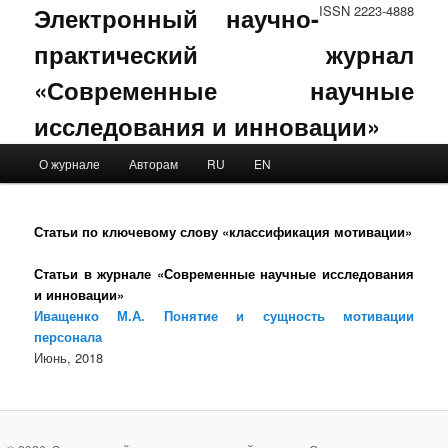
Электронный научно-
ISSN 2223-4888
практический журнал
«Современные научные
исследования и инновации»
Main menu
О журнале
Авторам
RU
EN
Skip to primary content
Skip to secondary content
Статьи по ключевому слову «классификация мотивации»
Статьи в журнале «Современные научные исследования
и инновации»
Иващенко М.А. Понятие и сущность мотивации
персонала
Июнь, 2018