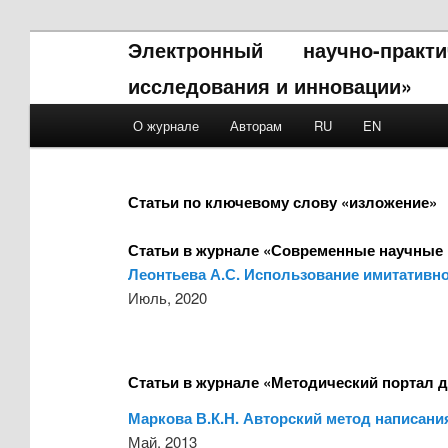
Электронный научно-прак
исследования и инновации»
Main menu
О журнале
Авторам
RU
EN
Skip to primary content
Skip to secondary content
Статьи по ключевому слову «изложение»
Статьи в журнале «Современные научные 
Леонтьева А.С. Использование имитативно
Июль, 2020
Статьи в журнале «Методический портал д
Маркова В.К.Н. Авторский метод написани
Май, 2013