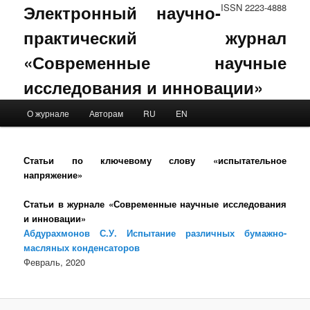
Электронный научно-
ISSN 2223-4888
практический журнал
«Современные научные
исследования и инновации»
Main menu
О журнале
Авторам
RU
EN
Skip to primary content
Skip to secondary content
Статьи по ключевому слову «испытательное
напряжение»
Статьи в журнале «Современные научные исследования
и инновации»
Абдурахмонов С.У. Испытание различных бумажно-
масляных конденсаторов
Февраль, 2020