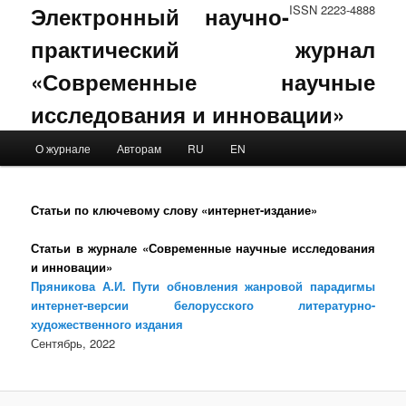
Электронный научно-
ISSN 2223-4888
практический журнал
«Современные научные
исследования и инновации»
Main menu
О журнале
Авторам
RU
EN
Skip to primary content
Skip to secondary content
Статьи по ключевому слову «интернет-издание»
Статьи в журнале «Современные научные исследования
и инновации»
Пряникова А.И. Пути обновления жанровой парадигмы
интернет-версии белорусского литературно-
художественного издания
Сентябрь, 2022