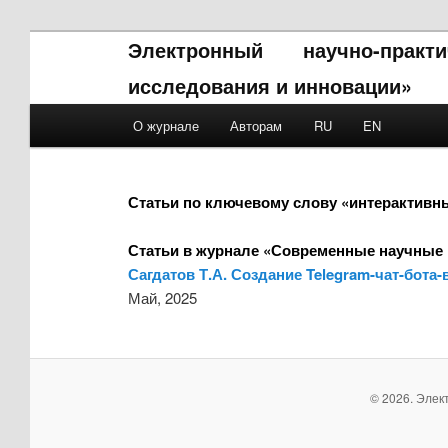
Электронный научно-прак
исследования и инновации»
Main menu
О журнале
Авторам
RU
EN
Skip to primary content
Skip to secondary content
Статьи по ключевому слову «интерактивн
Статьи в журнале «Современные научные 
Сагдатов Т.А. Создание Telegram-чат-бо
Май, 2025
© 2026. Элек