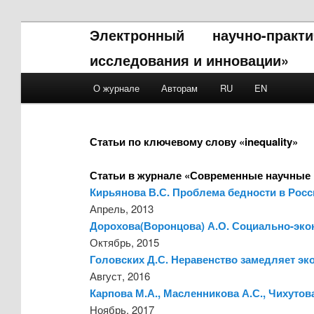
Электронный научно-прак
исследования и инновации»
Main menu
О журнале
Авторам
RU
EN
Skip to primary content
Skip to secondary content
Статьи по ключевому слову «inequality»
Статьи в журнале «Современные научные 
Кирьянова В.С. Проблема бедности в Росс
Апрель, 2013
Дорохова(Воронцова) А.О. Социально-эко
Октябрь, 2015
Головских Д.С. Неравенство замедляет эк
Август, 2016
Карпова М.А., Масленникова А.С., Чихутов
Ноябрь, 2017