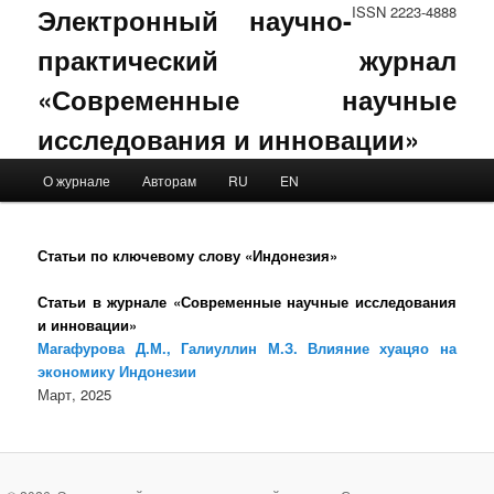
Электронный научно-
ISSN 2223-4888
практический журнал
«Современные научные
исследования и инновации»
Main menu
О журнале
Авторам
RU
EN
Skip to primary content
Skip to secondary content
Статьи по ключевому слову «Индонезия»
Статьи в журнале «Современные научные исследования
и инновации»
Магафурова Д.М., Галиуллин М.З. Влияние хуацяо на
экономику Индонезии
Март, 2025