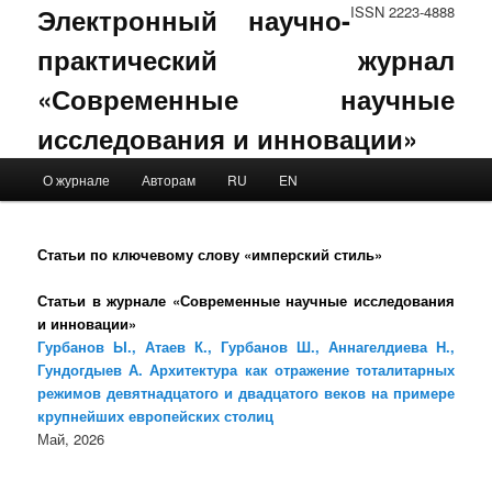
Электронный научно-
ISSN 2223-4888
практический журнал
«Современные научные
исследования и инновации»
Main menu
О журнале
Авторам
RU
EN
Skip to primary content
Skip to secondary content
Статьи по ключевому слову «имперский стиль»
Статьи в журнале «Современные научные исследования
и инновации»
Гурбанов Ы., Атаев К., Гурбанов Ш., Аннагелдиева Н.,
Гундогдыев А. Архитектура как отражение тоталитарных
режимов девятнадцатого и двадцатого веков на примере
крупнейших европейских столиц
Май, 2026