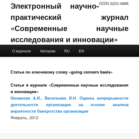
Электронный научно-
ISSN 2223-4888
практический журнал
«Современные научные
исследования и инновации»
Main menu
О журнале
Авторам
RU
EN
Skip to primary content
Skip to secondary content
Статьи по ключевому слову «going concern basis»
Статьи в журнале «Современные научные исследования
и инновации»
Низамова А.И., Васильева И.Н. Оценка непрерывности
деятельности организации на основе анализа
вероятности банкротства организации
Февраль, 2013