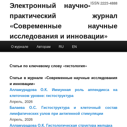
Электронный научно-
ISSN 2223-4888
практический журнал
«Современные научные
исследования и инновации»
Main menu
О журнале
Авторам
RU
EN
Skip to primary content
Skip to secondary content
Статьи по ключевому слову «гистология»
Статьи в журнале «Современные научные исследования
и инновации»
Алламурадова О.К. Иммунная роль аппендикса на
клеточном уровне: гистоструктура
Апрель, 2026
Балаева О.С. Гистоструктура и клеточный состав
лимфатических узлов при антигенной стимуляции
Апрель, 2026
Алламурадова О.К. Гистологическая структура желудка