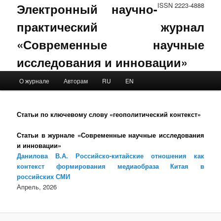
Электронный научно-
ISSN 2223-4888
практический журнал
«Современные научные
исследования и инновации»
Main menu
О журнале
Авторам
RU
EN
Skip to primary content
Skip to secondary content
Статьи по ключевому слову «геополитический контекст»
Статьи в журнале «Современные научные исследования
и инновации»
Данилова В.А. Российско-китайские отношения как
контекст формирования медиаобраза Китая в
российских СМИ
Апрель, 2026