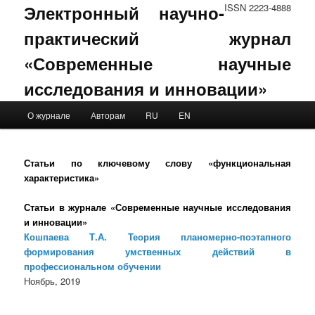
Электронный научно-
ISSN 2223-4888
практический журнал
«Современные научные
исследования и инновации»
Main menu
О журнале
Авторам
RU
EN
Skip to primary content
Skip to secondary content
Статьи по ключевому слову «функциональная
характеристика»
Статьи в журнале «Современные научные исследования
и инновации»
Кошпаева Т.А. Теория планомерно-поэтапного
формирования умственных действий в
профессиональном обучении
Ноябрь, 2019