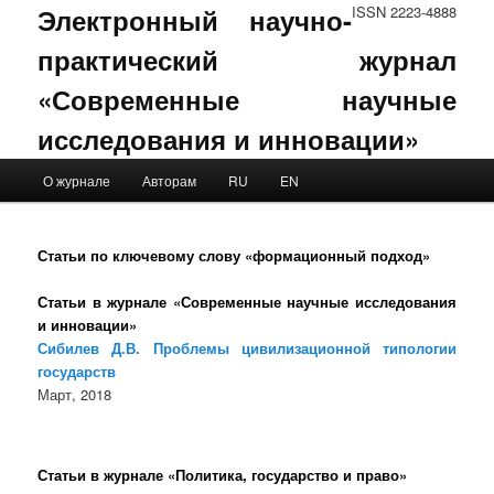
Электронный научно-
ISSN 2223-4888
практический журнал
«Современные научные
исследования и инновации»
Main menu
О журнале
Авторам
RU
EN
Skip to primary content
Skip to secondary content
Статьи по ключевому слову «формационный подход»
Статьи в журнале «Современные научные исследования
и инновации»
Сибилев Д.В. Проблемы цивилизационной типологии
государств
Март, 2018
Статьи в журнале «Политика, государство и право»