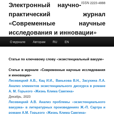
Электронный научно-
ISSN 2223-4888
практический журнал
«Современные научные
исследования и инновации»
Main menu
О журнале
Авторам
RU
EN
Skip to primary content
Skip to secondary content
Статьи по ключевому слову «экзистенциальный вакуум»
Статьи в журнале «Современные научные исследования
и инновации»
Лесевицкий А.В., Кац И.И., Ванькова В.Н., Засухина Л.А.
Анализ элементов экзистенциального дискурса в романе
А. М. Горького «Жизнь Клима Самгина»
Декабрь, 2023
Лесевицкий А.В. Анализ проблемы «экзистенциального
вакуума» в литературных произведениях Ж.-П. Сартра и
романе А.М. Горького «Жизнь Клима Самгина»