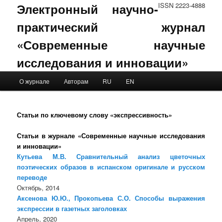
Электронный научно-
ISSN 2223-4888
практический журнал
«Современные научные
исследования и инновации»
Main menu
О журнале
Авторам
RU
EN
Skip to primary content
Skip to secondary content
Статьи по ключевому слову «экспрессивность»
Статьи в журнале «Современные научные исследования
и инновации»
Кутьева М.В. Сравнительный анализ цветочных
поэтических образов в испанском оригинале и русском
переводе
Октябрь, 2014
Аксенова Ю.Ю., Прокопьева С.О. Способы выражения
экспрессии в газетных заголовках
Апрель, 2020