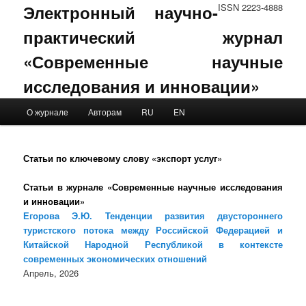
Электронный научно-
ISSN 2223-4888
практический журнал
«Современные научные
исследования и инновации»
Main menu
О журнале
Авторам
RU
EN
Skip to primary content
Skip to secondary content
Статьи по ключевому слову «экспорт услуг»
Статьи в журнале «Современные научные исследования
и инновации»
Егорова Э.Ю. Тенденции развития двустороннего
туристского потока между Российской Федерацией и
Китайской Народной Республикой в контексте
современных экономических отношений
Апрель, 2026