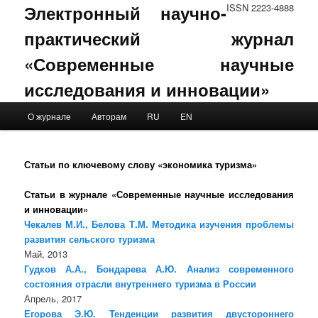
Электронный научно-
ISSN 2223-4888
практический журнал
«Современные научные
исследования и инновации»
Main menu
О журнале
Авторам
RU
EN
Skip to primary content
Skip to secondary content
Статьи по ключевому слову «экономика туризма»
Статьи в журнале «Современные научные исследования
и инновации»
Чекалев М.И., Белова Т.М. Методика изучения проблемы
развития сельского туризма
Май, 2013
Гудков А.А., Бондарева А.Ю. Анализ современного
состояния отрасли внутреннего туризма в России
Апрель, 2017
Егорова Э.Ю. Тенденции развития двустороннего