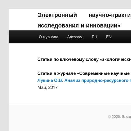
Электронный научно-прак
исследования и инновации»
Main menu
О журнале
Авторам
RU
EN
Skip to primary content
Skip to secondary content
Статьи по ключевому слову «экологическ
Статьи в журнале «Современные научные 
Лукина О.В. Анализ природно-ресурсного 
Май, 2017
© 2026. Элек