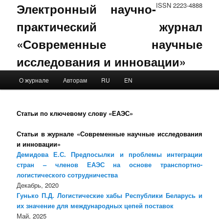
Электронный научно-
ISSN 2223-4888
практический журнал
«Современные научные
исследования и инновации»
Main menu
О журнале
Авторам
RU
EN
Skip to primary content
Skip to secondary content
Статьи по ключевому слову «ЕАЭС»
Статьи в журнале «Современные научные исследования
и инновации»
Демидова Е.С. Предпосылки и проблемы интеграции
стран – членов ЕАЭС на основе транспортно-
логистического сотрудничества
Декабрь, 2020
Гунько П.Д. Логистические хабы Республики Беларусь и
их значение для международных цепей поставок
Май, 2025