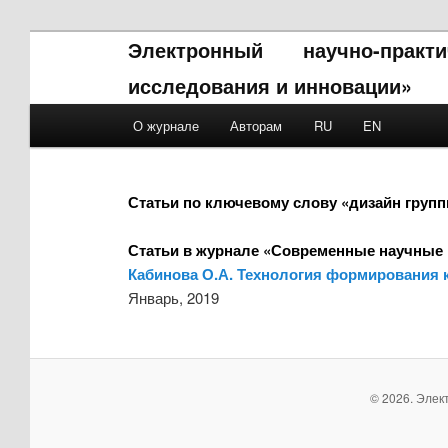
Электронный научно-прак
исследования и инновации»
Main menu
О журнале
Авторам
RU
EN
Skip to primary content
Skip to secondary content
Статьи по ключевому слову «дизайн груп
Статьи в журнале «Современные научные 
Кабинова О.А. Технология формирования к
Январь, 2019
© 2026. Элек