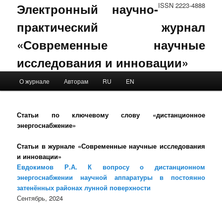
Электронный научно-
ISSN 2223-4888
практический журнал
«Современные научные
исследования и инновации»
Main menu
О журнале
Авторам
RU
EN
Skip to primary content
Skip to secondary content
Статьи по ключевому слову «дистанционное
энергоснабжение»
Статьи в журнале «Современные научные исследования
и инновации»
Евдокимов Р.А. К вопросу о дистанционном
энергоснабжении научной аппаратуры в постоянно
затенённых районах лунной поверхности
Сентябрь, 2024